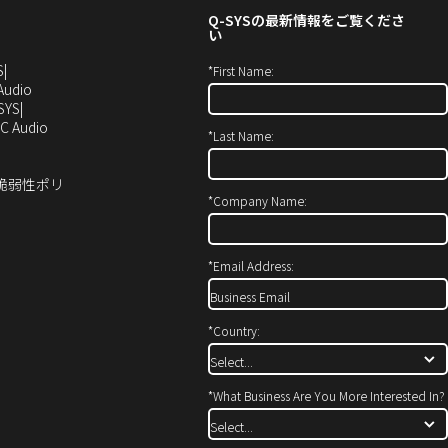
Q-SYS
の最新情報をご覧くださ
い
（新
S
*
First Name:
し
（新
Audio
い
し
SYS
ウ
い
（新
C Audio
*
Last Name:
ィ
ウ
し
ン
ィ
い
ド
ン
ウ
ィ脆弱性ポリ
ウ
ド
ィ
*
Company Name:
で
ウ
ン
開
で
ド
き
開
ウ
*
Email Address:
ま
き
で
す）
ま
開
す）
き
*
Country:
ま
す）
*
What Business Are You More Interested In?