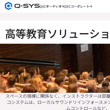
QSCオーディオ
QSCコーポレート
Q-
SYS
検
オ
索
ー
デ
高等教育ソリューショ
ィ
オ
製
現
品
ホ
在
ー
の
ム
ペ
ス
ー
ラ
ジ
イ
ド：
スペースの規模に関係なく、インストラクターは部
1
コシステムは、ローカルサウンドリインフォースメ
／
ムコントロールなど