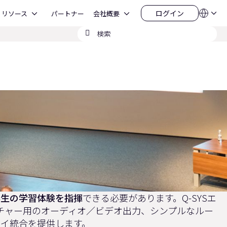
Open リソース
Open 会社概要
ログイン
リソース
パートナー
会社概要
言
ロ
語
グ
検
QSYS.com (English)
イ
India (English)
索
ン
Deutsch
の
Español
送
Français
信
日本語
한국어
China (中文)
学生の学習体験を指揮
できる必要があります。Q-SYSエ
チャー用のオーディオ／ビデオ出力、シンプルなルー
イ統合を提供します。