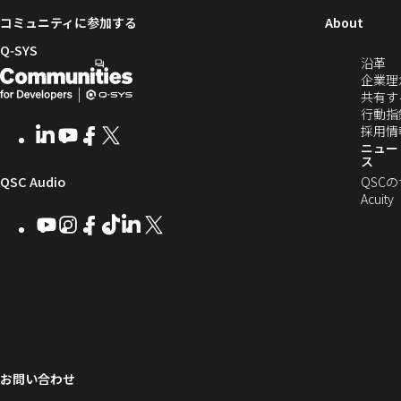
（新
コミュニティに参加する
About
し
Q‑SYS
（
沿革
い
開
（新
し
企業理
ウ
発
し
い
共有す
ィ
ウ
行動指
者
い
ン
ィ
採用情
LinkedIn
（新
Youtube
（新
Facebook
（新
X
（新
向
ウ
ン
ニュー
ド
し
し
し
し
ス
ド
ウ
い
い
い
い
け
ィ
（新
QSC Audio
ウ
QSC
で
ウ
ウ
ウ
ウ
で
Acuity
Q-
ン
ィ
ィ
ィ
ィ
し
開
開
Youtube
（新
Instagram
（新
Facebook
（新
TikTok
（新
LinkedIn
（新
X
（新
SYS
ド
き
ン
ン
ン
ン
き
し
し
し
し
し
し
い
ま
コ
ウ
ド
ド
ド
ド
ま
い
い
い
い
い
い
す
ウ
ウ
ウ
ウ
す）
ミ
で
ウ
ウ
ウ
ウ
ウ
ウ
ウ
で
で
で
で
ィ
ィ
ィ
ィ
ィ
ィ
ュ
開
ィ
開
開
開
開
ン
ン
ン
ン
ン
ン
ニ
き
き
き
き
き
ド
ド
ド
ド
ド
ド
ン
ま
ま
ま
ま
テ
ま
ウ
ウ
ウ
ウ
ウ
ウ
す）
す）
す）
す）
お問い合わせ
ド
で
で
で
で
で
で
ィ
す）