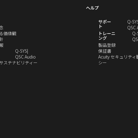
き
ヘルプ
ま
す）
新
サポー
Q-SY
ト
（新
念
QSC 
し
（新
る価値観
トレーニ
Q‑
ング
い
（新
し
針
QS
ウ
し
（新
い
（新
報
製品登録
ィ
い
し
ウ
（新
し
Q‑SYS
保証書
ン
ウ
い
ィ
（新
し
い
QSC Audio
Acuity セキュリテ
ド
ィ
ウ
ン
し
（新
（新
い
ウ
のサステナビリティー
シー
（新
ウ
ン
ィ
ド
い
し
し
ウ
ィ
し
で
ド
ン
ウ
ウ
い
い
ィ
ン
い
開
ウ
ド
で
ィ
ウ
ウ
ン
ド
ウ
き
で
ウ
開
ン
ィ
ィ
ド
ウ
）
ィ
ま
開
で
き
ド
ン
ン
ウ
で
ン
す）
き
開
ま
ウ
ド
ド
で
開
ド
ま
き
す）
で
ウ
ウ
開
き
ウ
す）
ま
開
で
で
き
ま
で
す）
き
開
開
ま
す）
開
ま
き
き
す）
き
す）
ま
ま
ま
す）
す）