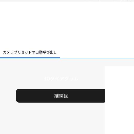
1
カメラプリセットの自動呼び出し
3Dダイアグラム
結線図