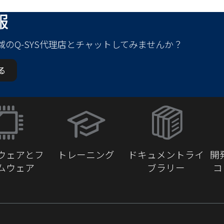
報
域のQ-SYS代理店とチャットしてみませんか？
る
（新
し
い
ウ
ウェアとフ
トレーニング
ドキュメントライ
開
ィ
ムウェア
ブラリー
コ
ン
ド
ウ
で
開