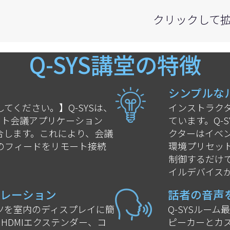
クリックして
Q-SYS講堂の特徴
シンプルな
てください。】Q-SYSは、
インストラク
フト会議アプリケーション
ています。Q-
合します。これにより、会議
クターはイベ
のフィードをリモート接続
環境プリセット
制御するだけで
イルデバイス
レーション
話者の音声
ツを室内のディスプレイに簡
Q-SYSルー
HDMIエクステンダー、コ
ピーカーとカ