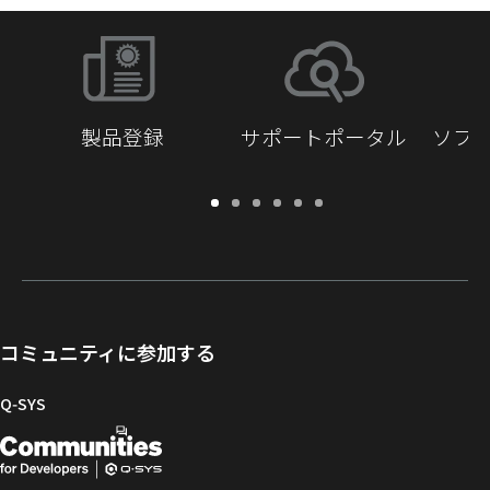
製品登録
サポートポータル
ソフ
保
サ
ソ
ト
ド
開
証・
ポ
フ
レ
キ
発
登
ー
ト
ー
ュ
者
録
ト
ウ
ニ
メ
向
ポ
ェ
ン
ン
け
ー
ア
グ
ト
Q-
コミュニティに参加する
タ
と
ラ
SYS
ル
フ
イ
コ
Q‑SYS
ァ
ブ
ミ
開
（新
ー
ラ
ュ
ム
リ
ニ
発
し
ウ
ー
テ