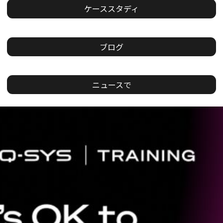
ケーススタディ
ブログ
ニュースで
現
在
の
ス
ラ
イ
ド：
1