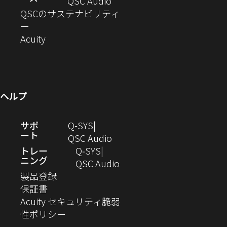
ド
ン
ウ
い
ィ
（新
QSC Audio
開
き
ウ
ド
ィ
ウ
ン
し
QSCのサステナビリティ
き
ま
（新
で
ウ
ン
ィ
ド
い
ー
ま
し
開
（新
で
ド
ン
ウ
ウ
Acuity
す）
す）
い
き
し
開
ウ
ド
で
ィ
ウ
ま
い
き
で
ウ
開
ン
ィ
す）
ウ
ま
開
で
き
ド
ン
ィ
す）
き
開
ま
ウ
ヘルプ
ド
ン
ま
き
す）
で
ウ
ド
す）
ま
開
（新
サポ
Q-SYS
で
ウ
す）
き
ート
し
（新
QSC Audio
開
で
ま
い
し
トレー
Q‑SYS
き
開
す）
ニング
ウ
い
（新
QSC Audio
ま
き
（新
ィ
ウ
し
製品登録
す）
ま
（新
し
ン
ィ
い
保証書
す）
し
い
ド
ン
ウ
Acuity セキュリティ脆弱
い
ウ
（新
ウ
ド
ィ
性ポリシー
ウ
ィ
し
で
ウ
ン