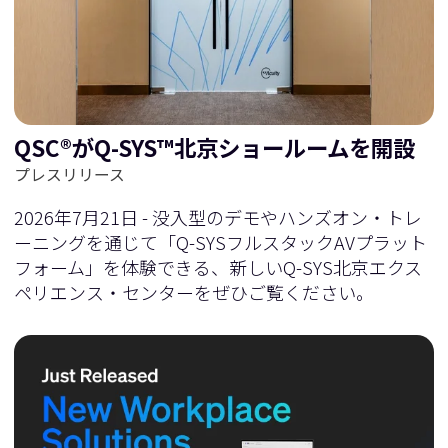
に
移
移
動
QSC®がQ-SYS™北京ショールームを開設
動
プレスリリース
2026年7月21日 - 没入型のデモやハンズオン・トレ
ーニングを通じて「Q-SYSフルスタックAVプラット
フォーム」を体験できる、新しいQ-SYS北京エクス
ペリエンス・センターをぜひご覧ください。