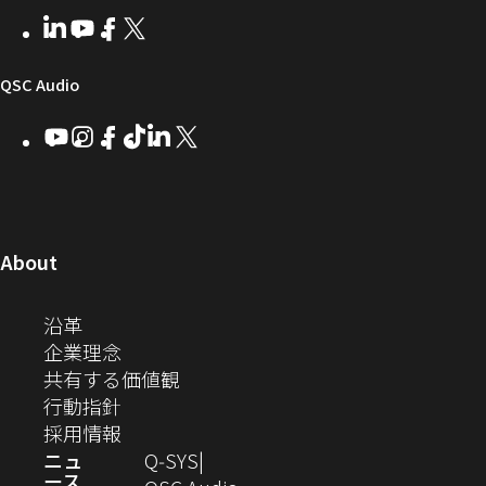
者
い
ェ
ィ
LinkedIn
（新
Youtube
（新
Facebook
（新
X
（新
向
ウ
ア
ー
し
し
し
し
い
い
い
い
け
ィ
（新
QSC Audio
ウ
ウ
ウ
ウ
Q-
ン
ィ
ィ
ィ
ィ
し
Youtube
（新
Instagram
（新
Facebook
（新
TikTok
（新
LinkedIn
（新
X
（新
SYS
ド
ン
ン
ン
ン
し
し
し
し
し
し
い
コ
ウ
ド
ド
ド
ド
い
い
い
い
い
い
ウ
ウ
ウ
ウ
ミ
で
ウ
ウ
ウ
ウ
ウ
ウ
ウ
で
で
で
で
ィ
ィ
ィ
ィ
ィ
ィ
ュ
開
ィ
開
開
開
開
ン
ン
ン
ン
ン
ン
（新
About
ニ
き
き
き
き
き
ド
ド
ド
ド
ド
ド
し
ン
ま
ま
ま
ま
テ
ま
ウ
ウ
ウ
ウ
ウ
ウ
い
（新
沿革
す）
す）
す）
す）
ド
で
で
で
で
で
で
ィ
す）
ウ
し
（新
企業理念
開
開
開
開
開
開
ィ
ー
ウ
い
し
（新
共有する価値観
き
き
き
き
き
き
ン
ウ
い
（新
し
行動指針
ま
ま
ま
ま
ま
ま
で
ド
ィ
ウ
し
（新
い
採用情報
す）
す）
す）
す）
す）
す）
ウ
開
ン
ィ
い
し
ウ
ニュ
Q‑SYS
で
ース