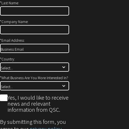
*
Last Name:
ン
き
ド
ま
ウ
す）
*
Company Name:
で
開
*
Email Address:
き
ま
す)
*
Country:
*
What Business Are You More Interested In?
*
Yes, I would like to receive
news and relevant
information from QSC.
By submitting this form, you
agree to our
privacy policy
.