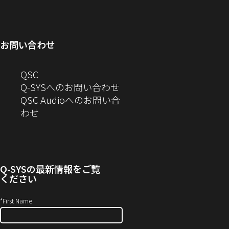
ィ
ン
い
開
で
ド
ン
ド
ウ
き
開
ウ
ド
ウ
ィ
ま
き
で
お問い合わせ
ウ
で
ン
す）
ま
開
で
開
ド
す）
き
へ
QSC
開
き
ウ
ま
の
Q-SYSへのお問い合わせ
き
ま
で
す）
お
QSC Audioへのお問い合
ま
す）
開
問
（新
わせ
す）
き
い
し
ま
合
い
す）
わ
ウ
せ
ィ
Q-SYS
の最新情報をご覧
(新
ン
ください
し
ド
い
ウ
*
First Name:
ウ
で
ィ
開