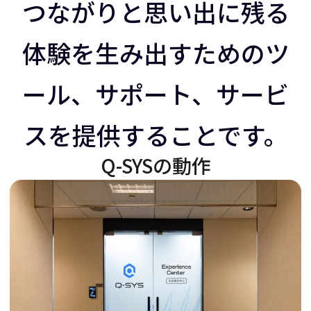
ラ
イ
つながりと思い出に残る
体験を生み出すためのツ
イ
ダ
ール、サポート、サービ
ダ
ー
スを提供することです。
ー
を
Q-SYSの動作
を
右
左
に