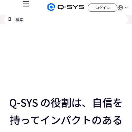
メ
ログイン
Q-
言
ロ
ニ
語
SYS
グ
ュ
検
検
オ
イ
QSYS.com (English)
索
ン
ー
索
ー
India (English)
現
デ
の
ィ
Deutsch
在
送
オ
Español
製
信
の
Français
品
ホ
日本語
ス
ー
한국어
ム
ラ
China (中文)
ペ
ー
イ
ジ
ド：
ス
3
／
Q-SYS の役割は、自信を
5
ス
ラ
持ってインパクトのある