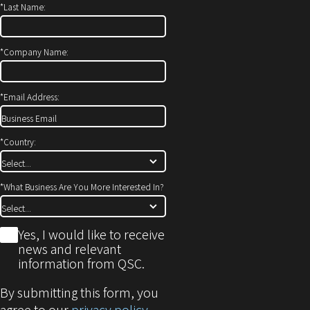
*
Last Name:
ン
き
ド
ま
ウ
す）
*
Company Name:
で
開
*
Email Address:
き
ま
す)
*
Country:
*
What Business Are You More Interested In?
*
Yes, I would like to receive
news and relevant
information from QSC.
By submitting this form, you
agree to our
privacy policy
.