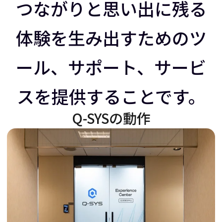
ラ
イ
つながりと思い出に残る
体験を生み出すためのツ
イ
ダ
ール、サポート、サービ
ダ
ー
スを提供することです。
ー
を
Q-SYSの動作
を
右
左
に