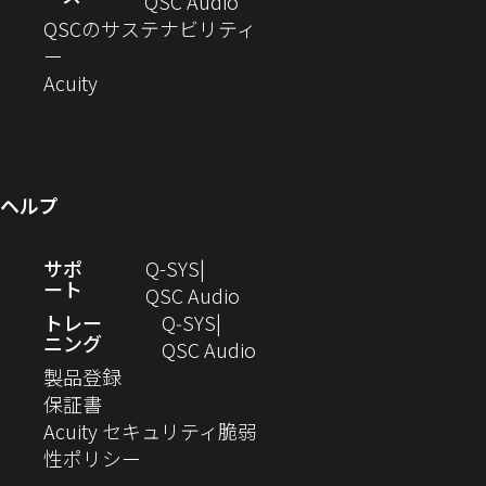
ド
ン
ウ
い
ィ
（新
QSC Audio
開
き
ウ
ド
ィ
ウ
ン
し
QSCのサステナビリティ
き
ま
（新
で
ウ
ン
ィ
ド
い
ー
ま
し
開
（新
で
ド
ン
ウ
ウ
Acuity
す）
す）
い
き
し
開
ウ
ド
で
ィ
ウ
ま
い
き
で
ウ
開
ン
ィ
す）
ウ
ま
開
で
き
ド
ン
ィ
す）
き
開
ま
ウ
ヘルプ
ド
ン
ま
き
す）
で
ウ
ド
す）
ま
開
（新
サポ
Q-SYS
で
ウ
す）
き
ート
し
（新
QSC Audio
開
で
ま
い
し
トレー
Q‑SYS
き
開
す）
ニング
ウ
い
（新
QSC Audio
ま
き
（新
ィ
ウ
し
製品登録
す）
ま
（新
し
ン
ィ
い
保証書
す）
し
い
ド
ン
ウ
Acuity セキュリティ脆弱
い
ウ
（新
ウ
ド
ィ
性ポリシー
ウ
ィ
し
で
ウ
ン