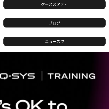
ケーススタディ
ブログ
ニュースで
現
在
の
ス
ラ
イ
ド：
1