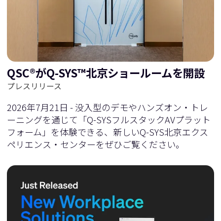
に
移
移
動
QSC®がQ-SYS™北京ショールームを開設
動
プレスリリース
2026年7月21日 - 没入型のデモやハンズオン・トレ
ーニングを通じて「Q-SYSフルスタックAVプラット
フォーム」を体験できる、新しいQ-SYS北京エクス
ペリエンス・センターをぜひご覧ください。