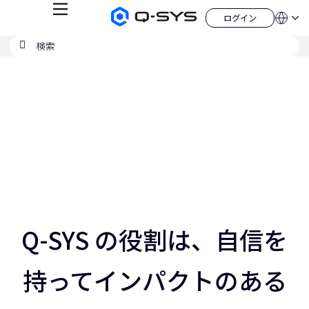
メ
ログイン
Q-
言
ロ
ニ
語
SYS
グ
ュ
検
検
オ
イ
QSYS.com (English)
索
ン
ー
索
ー
India (English)
現
デ
の
ィ
Deutsch
在
送
オ
Español
製
信
の
Français
品
ホ
日本語
ス
ー
한국어
ム
ラ
China (中文)
ペ
ー
イ
ジ
ド：
ス
3
／
Q-SYS の役割は、自信を
5
ス
ラ
持ってインパクトのある