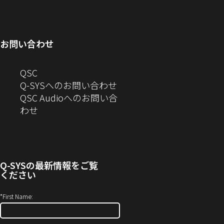
ィ
ン
い
開
で
ド
ン
ド
ウ
き
開
ウ
ド
ウ
ィ
ま
き
で
お問い合わせ
ウ
で
ン
す）
ま
開
で
開
ド
す）
き
へ
QSC
開
き
ウ
ま
の
Q-SYSへのお問い合わせ
き
ま
で
す）
お
QSC Audioへのお問い合
ま
す）
開
問
（新
わせ
す）
き
い
し
ま
合
い
す）
わ
ウ
せ
ィ
Q-SYS
の最新情報をご覧
(新
ン
ください
し
ド
い
ウ
*
First Name:
ウ
で
ィ
開