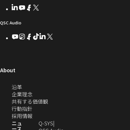
者
い
ェ
ィ
LinkedIn
（新
Youtube
（新
Facebook
（新
X
（新
向
ウ
ア
ー
し
し
し
し
い
い
い
い
け
ィ
（新
QSC Audio
ウ
ウ
ウ
ウ
Q-
ン
ィ
ィ
ィ
ィ
し
Youtube
（新
Instagram
（新
Facebook
（新
TikTok
（新
LinkedIn
（新
X
（新
SYS
ド
ン
ン
ン
ン
し
し
し
し
し
し
い
コ
ウ
ド
ド
ド
ド
い
い
い
い
い
い
ウ
ウ
ウ
ウ
ミ
で
ウ
ウ
ウ
ウ
ウ
ウ
ウ
で
で
で
で
ィ
ィ
ィ
ィ
ィ
ィ
ュ
開
ィ
開
開
開
開
ン
ン
ン
ン
ン
ン
（新
About
ニ
き
き
き
き
き
ド
ド
ド
ド
ド
ド
し
ン
ま
ま
ま
ま
テ
ま
ウ
ウ
ウ
ウ
ウ
ウ
い
（新
沿革
す）
す）
す）
す）
ド
で
で
で
で
で
で
ィ
す）
ウ
し
（新
企業理念
開
開
開
開
開
開
ィ
ー
ウ
い
し
（新
共有する価値観
き
き
き
き
き
き
ン
ウ
い
（新
し
行動指針
ま
ま
ま
ま
ま
ま
で
ド
ィ
ウ
し
（新
い
採用情報
す）
す）
す）
す）
す）
す）
ウ
開
ン
ィ
い
し
ウ
ニュ
Q‑SYS
で
ース