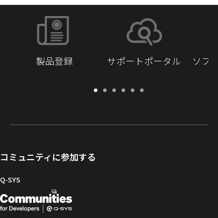
製品登録
サポートポータル
ソフ
保
サ
ソ
ト
ド
開
証・
ポ
フ
レ
キ
発
登
ー
ト
ー
ュ
者
録
ト
ウ
ニ
メ
向
ポ
ェ
ン
ン
け
ー
ア
グ
ト
Q-
コミュニティに参加する
タ
と
ラ
SYS
ル
フ
イ
コ
Q‑SYS
ァ
ブ
ミ
開
（新
ー
ラ
ュ
ム
リ
ニ
発
し
ウ
ー
テ