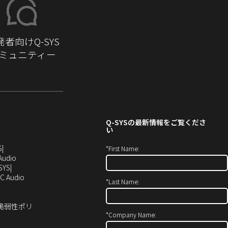
発者向けQ-SYS
ミュニティー
Q-SYS
の最新情報をご覧くださ
い
（新
S
*
First Name:
し
（新
Audio
い
し
SYS
ウ
い
（新
C Audio
*
Last Name:
ィ
ウ
し
ン
ィ
い
ド
ン
ウ
ィ脆弱性ポリ
ウ
ド
ィ
*
Company Name:
で
ウ
ン