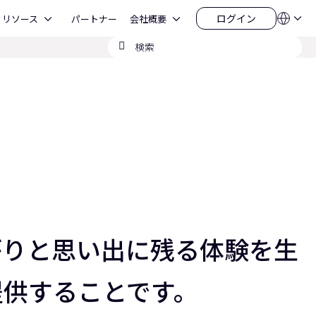
Open リソース
Open 会社概要
ログイン
リソース
パートナー
会社概要
言
ロ
語
グ
検
QSYS.com (English)
イ
India (English)
索
ン
Deutsch
の
Español
送
Français
信
日本語
한국어
China (中文)
ながりと思い出に残る体験を生
提供することです。