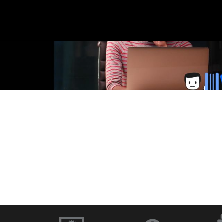
に
移
在
の
ス
ラ
イ
ド：
移
動
1
／
1
ソフトウェアと
ドキュメント
ファームウェア
イブラリー