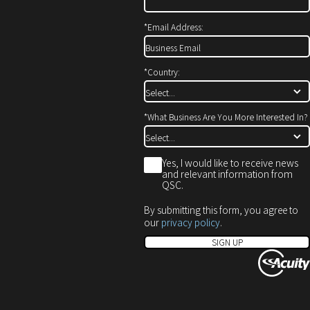
開
で
ド
き
開
ウ
*
Email Address:
ま
き
で
す）
ま
開
す）
き
*
Country:
ま
す）
*
What Business Are You More Interested In?
*
Yes, I would like to receive news
and relevant information from
QSC.
By submitting this form, you agree to
our
privacy policy
.
SIGN UP