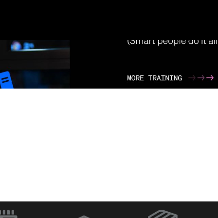
ラ
Q-SYS Designer
ネットワー
Software
イッチ
（新