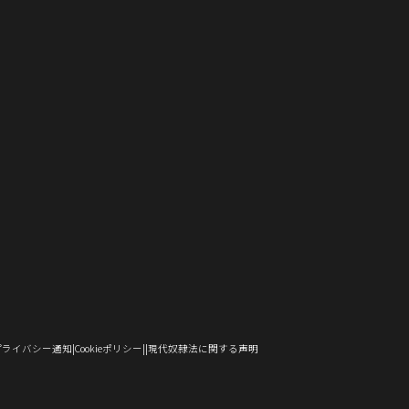
し
で
ド
ン
ウ
ウ
い
い
ィ
ン
い
開
ウ
ド
で
ィ
ウ
ウ
ン
ド
ウ
き
で
ウ
開
ン
ィ
ィ
ド
ウ
）
ィ
ま
開
で
き
ド
ン
ン
ウ
で
ン
す）
き
開
ま
ウ
ド
ド
で
開
ド
ま
き
す）
で
ウ
ウ
開
き
ウ
す）
ま
開
で
で
き
ま
で
す）
き
開
開
ま
す）
開
ま
き
き
す）
き
す）
ま
ま
ま
す）
す）
す）
（新
（新
（新
プライバシー通知
Cookieポリシー
現代奴隷法に関する声明
し
し
し
い
い
い
ウ
ウ
ウ
ィ
ィ
ィ