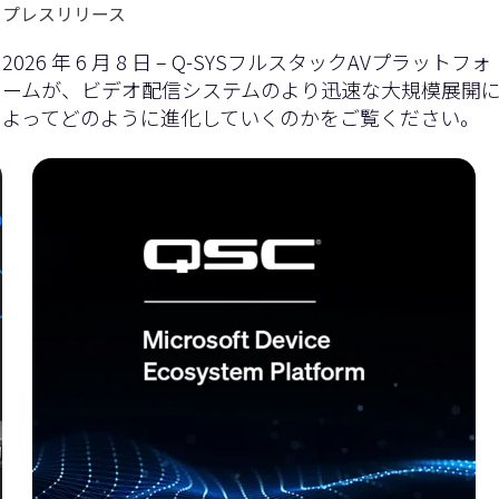
プレスリリース
2026 年 6 月 8 日 – Q-SYSフルスタックAVプラットフォ
ームが、ビデオ配信システムのより迅速な大規模展開
よってどのように進化していくのかをご覧ください。