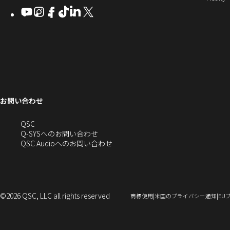
Q-
ン
ィ
ィ
ィ
ィ
し
開
開
Youtube
（新
Instagram
（新
Facebook
（新
TikTok
（新
LinkedIn
（新
X
（新
SYS
ド
き
ン
ン
ン
ン
き
し
し
し
し
し
し
い
ま
コ
ウ
ド
ド
ド
ド
ま
い
い
い
い
い
い
す
ウ
ウ
ウ
ウ
す）
ミ
で
ウ
ウ
ウ
ウ
ウ
ウ
ウ
で
で
で
で
ィ
ィ
ィ
ィ
ィ
ィ
ュ
開
ィ
開
開
開
開
ン
ン
ン
ン
ン
ン
ニ
き
き
き
き
き
ド
ド
ド
ド
ド
ド
ン
ま
ま
ま
ま
テ
ま
ウ
ウ
ウ
ウ
ウ
ウ
す）
す）
す）
す）
お問い合わせ
ド
で
で
で
で
で
で
ィ
す）
開
開
開
開
開
開
ー
ウ
へ
QSC
き
き
き
き
き
き
の
Q-SYSへのお問い合わせ
ま
ま
ま
ま
ま
ま
で
お
（新
QSC Audioへのお問い合わせ
す）
す）
す）
す）
す）
す）
問
し
開
い
い
合
ウ
き
わ
ィ
せ
ン
©2026 QSC, LLC all rights reserved
（新
（新
商標使用
米国のプライバシー通知
EU
ま
(新
ド
し
し
い
い
し
ウ
ウ
ウ
す）
い
で
ィ
ィ