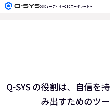
QSCオーディオ
QSCコーポレート
Q-
SYS
検
オ
索
ー
現
デ
在
ィ
オ
の
製
ス
品
ホ
ラ
ー
イ
ム
ペ
ド：
ー
ス
3
ジ
／
Q-SYS の役割は、自信
5
み出すためのツー