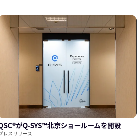
ス
ラ
ラ
イ
QSC®がQ-SYS™北京ショールームを開設
プレスリリース