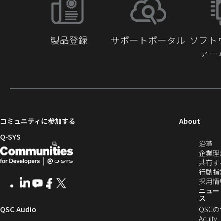
動
製品登録
サポートポータル
ソフト
ァー
（新
コミュニティに参加する
About
し
Q‑SYS
（
沿革
い
開
（新
し
企業理
ウ
発
し
い
共有す
ィ
ウ
行動指
者
い
ン
ィ
採用情
LinkedIn
（新
Youtube
（新
Facebook
（新
X
（新
向
ウ
ン
ニュー
ド
し
し
し
し
ス
ド
ウ
い
い
い
い
け
ィ
（新
QSC Audio
ウ
QSC
で
ウ
ウ
ウ
ウ
で
Acuity