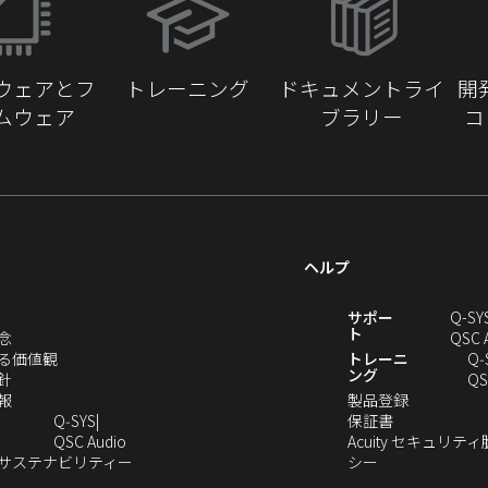
し
い
ウ
ウェアとフ
トレーニング
ドキュメントライ
開
ィ
ムウェア
ブラリー
コ
ン
ド
ウ
で
開
き
ヘルプ
ま
す）
新
サポー
Q-SY
ト
（新
念
QSC 
し
（新
る価値観
トレーニ
Q‑
ング
い
（新
し
針
QS
ウ
し
（新
い
（新
報
製品登録
ィ
い
し
ウ
（新
し
Q‑SYS
保証書
ン
ウ
い
ィ
（新
し
い
QSC Audio
Acuity セキュリテ
ド
ィ
ウ
ン
し
（新
（新
い
ウ
のサステナビリティー
シー
（新
ウ
ン
ィ
ド
い
し
し
ウ
ィ