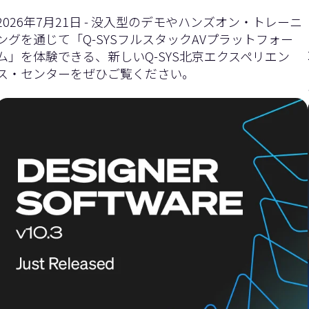
イ
ダ
2026年7月21日 - 没入型のデモやハンズオン・トレーニ
ングを通じて「Q-SYSフルスタックAVプラットフォー
ム」を体験できる、新しいQ-SYS北京エクスペリエン
ス・センターをぜひご覧ください。
ダ
ー
ー
を