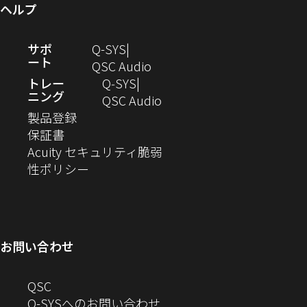
ヘルプ
ド
ン
ま
き
す）
で
ウ
ド
す）
ま
開
（新
サポ
Q-SYS
で
ウ
す）
き
ート
し
（新
QSC Audio
開
で
ま
い
し
トレー
Q‑SYS
き
開
す）
ニング
ウ
い
（新
QSC Audio
ま
き
（新
ィ
ウ
し
製品登録
す）
ま
（新
し
ン
ィ
い
保証書
す）
し
い
ド
ン
ウ
Acuity セキュリティ脆弱
い
ウ
（新
ウ
ド
ィ
性ポリシー
ウ
ィ
し
で
ウ
ン
ィ
ン
い
開
で
ド
ン
ド
ウ
き
開
ウ
ド
ウ
ィ
ま
き
で
お問い合わせ
ウ
で
ン
す）
ま
開
で
開
ド
す）
き
へ
QSC
開
き
ウ
ま
の
Q-SYSへのお問い合わせ
き
ま
で
す）