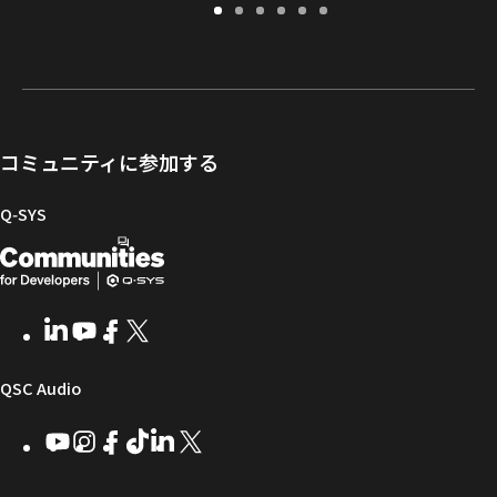
保
サ
ソ
ト
ド
開
証・
ポ
フ
レ
キ
発
登
ー
ト
ー
ュ
者
録
ト
ウ
ニ
メ
向
ポ
ェ
ン
ン
け
ー
ア
グ
ト
Q-
コミュニティに参加する
タ
と
ラ
SYS
ル
フ
イ
コ
Q‑SYS
ァ
ブ
ミ
開
（新
ー
ラ
ュ
ム
リ
ニ
発
し
ウ
ー
テ
者
い
ェ
ィ
LinkedIn
（新
Youtube
（新
Facebook
（新
X
（新
向
ウ
ア
ー
し
し
し
し
い
い
い
い
け
ィ
（新
QSC Audio
ウ
ウ
ウ
ウ
Q-
ン
ィ
ィ
ィ
ィ
し
Youtube
（新
Instagram
（新
Facebook
（新
TikTok
（新
LinkedIn
（新
X
（新
SYS
ド
ン
ン
ン
ン
し
し
し
し
し
し
い
コ
ウ
ド
ド
ド
ド
い
い
い
い
い
い