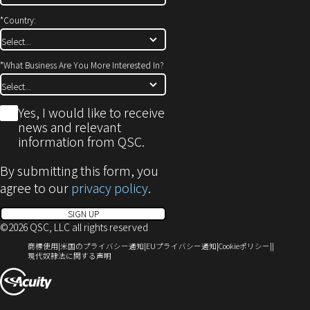
す)
*
Country:
*
What Business Are You More Interested In?
*
Yes, I would like to receive
news and relevant
information from QSC.
By submitting this form, you
agree to our
privacy policy
.
SIGN UP
©2026 QSC, LLC all rights reserved
（新
（新
（新
（新
商標使用
米国のプライバシー通知
EUプライバシー通知
Cookieポリシー
し
（新
し
し
し
現代奴隷法に関する声明
い
し
い
い
い
（新
ウ
い
ウ
ウ
ウ
ィ
ウ
ィ
ィ
ィ
し
ン
ィ
ン
ン
ン
い
ド
ン
ド
ド
ド