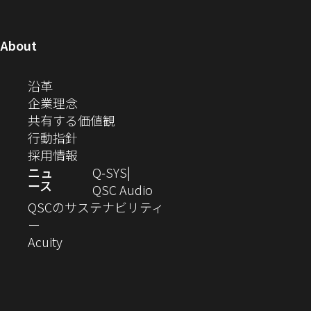
ウ
ウ
ウ
ウ
ミ
で
ウ
ウ
ウ
ウ
ウ
ウ
ウ
で
で
で
で
ィ
ィ
ィ
ィ
ィ
ィ
ュ
開
ィ
開
開
開
開
ン
ン
ン
ン
ン
ン
（新
About
ニ
き
き
き
き
き
ド
ド
ド
ド
ド
ド
し
ン
ま
ま
ま
ま
テ
ま
ウ
ウ
ウ
ウ
ウ
ウ
い
（新
沿革
す）
す）
す）
す）
ド
で
で
で
で
で
で
ィ
す）
ウ
し
（新
企業理念
開
開
開
開
開
開
ィ
ー
ウ
い
し
（新
共有する価値観
き
き
き
き
き
き
ン
ウ
い
（新
し
行動指針
ま
ま
ま
ま
ま
ま
で
ド
ィ
ウ
し
（新
い
採用情報
す）
す）
す）
す）
す）
す）
ウ
開
ン
ィ
い
し
ウ
ニュ
Q‑SYS
で
ース
ド
ン
ウ
い
ィ
（新
QSC Audio
開
き
ウ
ド
ィ
ウ
ン
し
QSCのサステナビリティ
き
ま
（新
で
ウ
ン
ィ
ド
い
ー
ま
し
開
（新
で
ド
ン
ウ
ウ
Acuity
す）
す）
い
き
し
開
ウ
ド
で
ィ
ウ
ま
い
き
で
ウ
開
ン
ィ
す）
ウ
ま
開
で
き
ド
ン
ィ
す）
き
開
ま
ウ