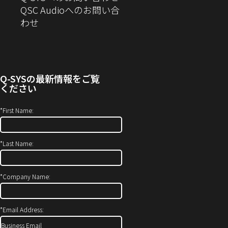
お
QSC Audioへのお問い合
ま
す）
開
問
（新
わせ
す）
き
い
し
ま
合
い
す）
わ
ウ
せ
ィ
Q-SYS
の最新情報をご覧
(新
ン
ください
し
ド
い
ウ
*
First Name:
ウ
で
ィ
開
*
Last Name:
ン
き
ド
ま
ウ
す）
*
Company Name:
で
開
*
Email Address:
き
ま