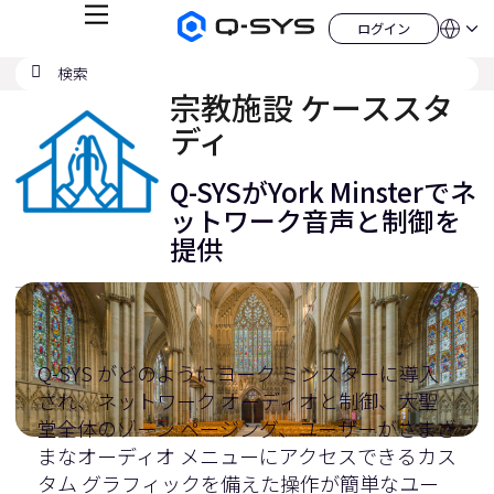
メ
ログイン
Q-
言
ロ
ニ
語
SYS
グ
ュ
検
検
オ
イ
QSYS.com (English)
索
ン
ー
索
ー
India (English)
宗教施設 ケーススタ
デ
の
ィ
Deutsch
ディ
送
オ
Español
製
信
Français
品
Q-SYSがYork Minsterでネ
ホ
日本語
ー
ットワーク音声と制御を
한국어
ム
提供
China (中文)
ペ
ー
ジ
Q-SYS がどのようにヨーク ミンスターに導入
され、ネットワーク オーディオと制御、大聖
堂全体のゾーン ページング、ユーザーがさまざ
まなオーディオ メニューにアクセスできるカス
タム グラフィックを備えた操作が簡単なユー