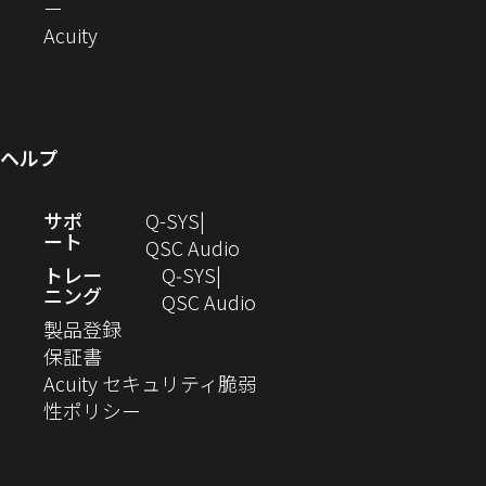
ま
（新
で
ウ
ン
ィ
ド
い
ー
ま
し
開
（新
で
ド
ン
ウ
ウ
Acuity
す）
す）
い
き
し
開
ウ
ド
で
ィ
ウ
ま
い
き
で
ウ
開
ン
ィ
す）
ウ
ま
開
で
き
ド
ン
ィ
す）
き
開
ま
ウ
ヘルプ
ド
ン
ま
き
す）
で
ウ
ド
す）
ま
開
（新
サポ
Q-SYS
で
ウ
す）
き
ート
し
（新
QSC Audio
開
で
ま
い
し
トレー
Q‑SYS
き
開
す）
ニング
ウ
い
（新
QSC Audio
ま
き
（新
ィ
ウ
し
製品登録
す）
ま
（新
し
ン
ィ
い
保証書
す）
し
い
ド
ン
ウ
Acuity セキュリティ脆弱
い
ウ
（新
ウ
ド
ィ
性ポリシー
ウ
ィ
し
で
ウ
ン
ィ
ン
い
開
で
ド