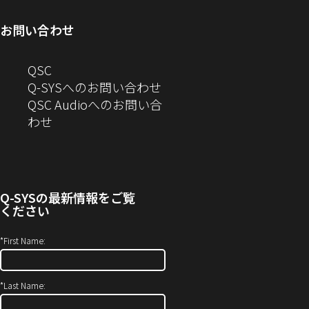
ン
ド
ウ
き
開
ウ
ド
ウ
ィ
ま
き
で
お問い合わせ
ウ
で
ン
す）
ま
開
で
開
ド
す）
き
へ
QSC
開
き
ウ
ま
の
Q-SYSへのお問い合わせ
き
ま
で
す）
お
QSC Audioへのお問い合
ま
す）
開
問
（新
わせ
す）
き
い
し
ま
合
い
す）
わ
ウ
せ
ィ
Q-SYS
の最新情報をご覧
(新
ン
ください
し
ド
い
ウ
*
First Name:
ウ
で
ィ
開
*
Last Name:
ン
き