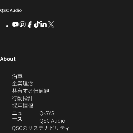
ア
ー
し
し
し
し
い
い
い
い
け
ィ
（新
QSC Audio
ウ
ウ
ウ
ウ
Q-
ン
ィ
ィ
ィ
ィ
し
Youtube
（新
Instagram
（新
Facebook
（新
TikTok
（新
LinkedIn
（新
X
（新
SYS
ド
ン
ン
ン
ン
し
し
し
し
し
し
い
コ
ウ
ド
ド
ド
ド
い
い
い
い
い
い
ウ
ウ
ウ
ウ
ミ
で
ウ
ウ
ウ
ウ
ウ
ウ
ウ
で
で
で
で
ィ
ィ
ィ
ィ
ィ
ィ
ュ
開
ィ
開
開
開
開
ン
ン
ン
ン
ン
ン
（新
About
ニ
き
き
き
き
き
ド
ド
ド
ド
ド
ド
し
ン
ま
ま
ま
ま
テ
ま
ウ
ウ
ウ
ウ
ウ
ウ
い
（新
沿革
す）
す）
す）
す）
ド
で
で
で
で
で
で
ィ
す）
ウ
し
（新
企業理念
開
開
開
開
開
開
ィ
ー
ウ
い
し
（新
共有する価値観
き
き
き
き
き
き
ン
ウ
い
（新
し
行動指針
ま
ま
ま
ま
ま
ま
で
ド
ィ
ウ
し
（新
い
採用情報
す）
す）
す）
す）
す）
す）
ウ
開
ン
ィ
い
し
ウ
ニュ
Q‑SYS
で
ース
ド
ン
ウ
い
ィ
（新
QSC Audio
開
き
ウ
ド
ィ
ウ
ン
し
QSCのサステナビリティ
き