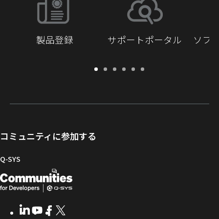
製品登録
サポートポータル
ソフ
保
サ
ソ
ト
ド
開
証・
ポ
フ
レ
キ
発
登
ー
ト
ー
ュ
者
録
ト
ウ
ニ
メ
向
ポ
ェ
ン
ン
け
ー
ア
グ
ト
Q-
コミュニティに参加する
タ
と
ラ
SYS
ル
フ
イ
コ
Q‑SYS
ァ
ブ
ミ
開
（新
ー
ラ
ュ
ム
リ
ニ
発
し
ウ
ー
テ
者
い
ェ
ィ
LinkedIn
（新
Youtube
（新
Facebook
（新
X
（新
向
ウ