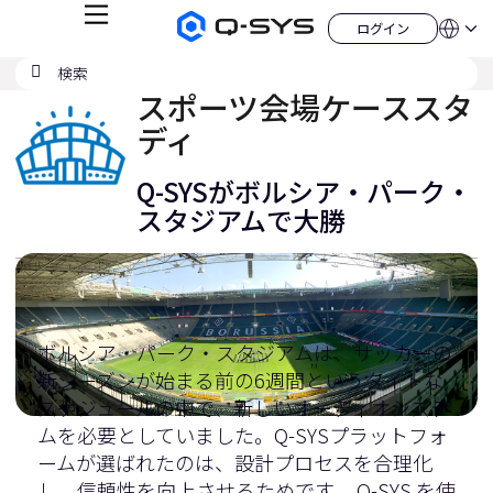
メ
ログイン
Q-
言
ロ
ニ
語
SYS
グ
ュ
検
検
オ
イ
QSYS.com (English)
索
ン
ー
索
ー
India (English)
スポーツ会場ケーススタ
デ
の
ィ
Deutsch
ディ
送
オ
Español
製
信
Français
品
Q-SYSがボルシア・パーク・
ホ
日本語
ー
スタジアムで大勝
한국어
ム
China (中文)
ペ
ー
ジ
ボルシア・パーク・スタジアムは、サッカーの
新シーズンが始まる前の6週間というタイトな
スケジュールの中で、新しいオーディオシステ
ムを必要としていました。Q-SYSプラットフォ
ームが選ばれたのは、設計プロセスを合理化
し、信頼性を向上させるためです。 Q-SYS を使