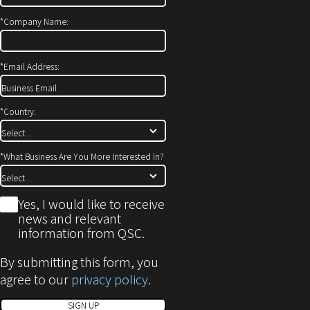
ド
ま
ウ
す）
*
Company Name:
で
開
*
Email Address:
き
ま
す)
*
Country:
*
What Business Are You More Interested In?
*
Yes, I would like to receive
news and relevant
information from QSC.
By submitting this form, you
agree to our
privacy policy
.
SIGN UP