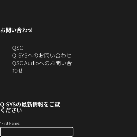
ウ
ィ
し
で
ウ
ン
ィ
ン
い
開
で
ド
ン
ド
ウ
き
開
ウ
ド
ウ
ィ
ま
き
で
お問い合わせ
ウ
で
ン
す）
ま
開
で
開
ド
す）
き
へ
QSC
開
き
ウ
ま
の
Q-SYSへのお問い合わせ
き
ま
で
す）
お
QSC Audioへのお問い合
ま
す）
開
問
（新
わせ
す）
き
い
し
ま
合
い
す）
わ
ウ
せ
ィ
Q-SYS
の最新情報をご覧
(新
ン
ください
し
ド
い
ウ
*
First Name:
ウ
で