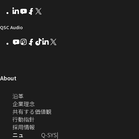
ウ
ー
テ
者
い
ェ
ィ
LinkedIn
（新
Youtube
（新
Facebook
（新
X
（新
向
ウ
ア
ー
し
し
し
し
い
い
い
い
け
ィ
（新
QSC Audio
ウ
ウ
ウ
ウ
Q-
ン
ィ
ィ
ィ
ィ
し
Youtube
（新
Instagram
（新
Facebook
（新
TikTok
（新
LinkedIn
（新
X
（新
SYS
ド
ン
ン
ン
ン
し
し
し
し
し
し
い
コ
ウ
ド
ド
ド
ド
い
い
い
い
い
い
ウ
ウ
ウ
ウ
ミ
で
ウ
ウ
ウ
ウ
ウ
ウ
ウ
で
で
で
で
ィ
ィ
ィ
ィ
ィ
ィ
ュ
開
ィ
開
開
開
開
ン
ン
ン
ン
ン
ン
（新
About
ニ
き
き
き
き
き
ド
ド
ド
ド
ド
ド
し
ン
ま
ま
ま
ま
テ
ま
ウ
ウ
ウ
ウ
ウ
ウ
い
（新
沿革
す）
す）
す）
す）
ド
で
で
で
で
で
で
ィ
す）
ウ
し
（新
企業理念
開
開
開
開
開
開
ィ
ー
ウ
い
し
（新
共有する価値観
き
き
き
き
き
き
ン
ウ
い
（新
し
行動指針
ま
ま
ま
ま
ま
ま
で
ド
ィ
ウ
し
（新
い
採用情報
す）
す）
す）
す）
す）
す）
ウ
開
ン
ィ
い
し
ウ
ニュ
Q‑SYS
で