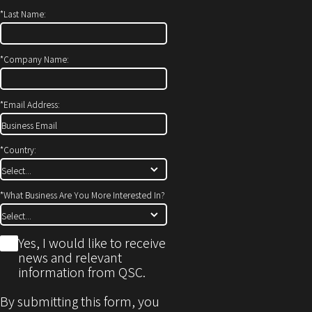
ィ
開
*
Last Name:
ン
き
ド
ま
ウ
す）
*
Company Name:
で
開
*
Email Address:
き
ま
す)
*
Country:
*
What Business Are You More Interested In?
*
Yes, I would like to receive
news and relevant
information from QSC.
By submitting this form, you