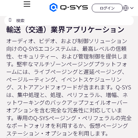
メ
ログイン
Q-
言
ロ
ニ
語
SYS
グ
ュ
検
検
オ
イ
QSYS.com (English)
索
ン
ー
索
ー
輸送（交通）業界アプリケーション
India (English)
デ
の
ィ
Deutsch
送
オ
オーディオ、ビデオ、および制御ソリューション
Español
製
信
Français
向けのQ-SYSエコシステムは、最高レベルの信頼
品
ホ
日本語
性、セキュリティー、および管理制御を提供しま
ー
한국어
す。堅牢なマルチゾーンページングプラットフォ
ム
China (中文)
ペ
ームには、ライブページングと遅延ページング、
ー
ジ
ページルーティング、イベントスケジューリン
グ、ストアアンドフォワードが含まれます。Q-SYS
は、集中処理と、処理、ペリフェラル、増幅、ネ
ットワーキングのバックアップフェイルオーバー
オプションを含む完全な冗長性に対応していま
す。専用のQ-SYSページング・ペリフェラルの完全
なポートフォリオを利用するか、仮想ページング
ステーション・オプションを利用します。