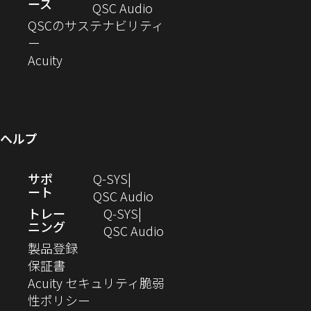
ース
ド
ン
ウ
い
ィ
（新
QSC Audio
開
き
ウ
ド
ィ
ウ
ン
し
QSCのサステナビリティ
き
ま
（新
で
ウ
ン
ィ
ド
い
ー
ま
し
開
（新
で
ド
ン
ウ
ウ
Acuity
す）
す）
い
き
し
開
ウ
ド
で
ィ
ウ
ま
い
き
で
ウ
開
ン
ィ
す）
ウ
ま
開
で
き
ド
ン
ィ
す）
き
開
ま
ウ
ヘルプ
ド
ン
ま
き
す）
で
ウ
ド
す）
ま
開
（新
サポ
Q-SYS
で
ウ
す）
き
ート
し
（新
QSC Audio
開
で
ま
い
し
トレー
Q‑SYS
き
開
す）
ニング
ウ
い
（新
QSC Audio
ま
き
（新
ィ
ウ
し
製品登録
す）
ま
（新
し
ン
ィ
い
保証書
す）
し
い
ド
ン
ウ
Acuity セキュリティ脆弱
い
ウ
（新
ウ
ド
ィ
性ポリシー