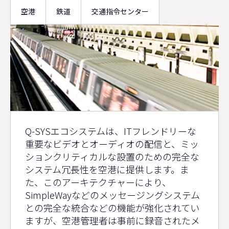
空港
鉄道
交通指令センター
空
Q-SYSエコシステムは、ITフレンドリーな
港
重要なビデオとオーディオの配信と、ミッ
ションクリティカルな設置のための完全な
システム冗長性を空港に提供します。ま
た、このアーキテクチャーにより、
SimpleWayなどのメッセージングシステム
との完全な統合などの機能が強化されてい
ますが、空港管理者は事前に録音されたメ