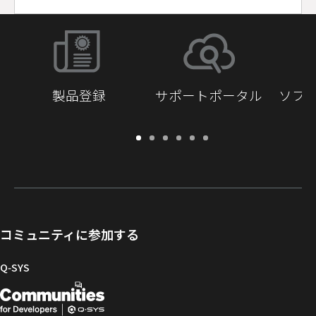
製品登録
サポートポータル
ソフ
保
サ
ソ
ト
ド
開
証・
ポ
フ
レ
キ
発
登
ー
ト
ー
ュ
者
録
ト
ウ
ニ
メ
向
ポ
ェ
ン
ン
け
ー
ア
グ
ト
Q-
コミュニティに参加する
タ
と
ラ
SYS
ル
フ
イ
コ
Q‑SYS
ァ
ブ
ミ
開
（新
ー
ラ
ュ
ム
リ
ニ
発
し