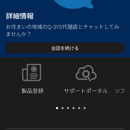
詳細情報
お住まいの地域のQ-SYS代理店とチャットしてみ
ませんか？
会話を続ける
製品登録
サポートポータル
ソフ
保
サ
ソ
ト
ド
開
証・
ポ
フ
レ
キ
発
登
ー
ト
ー
ュ
者