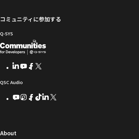
録
ト
ウ
ニ
メ
向
ポ
ェ
ン
ン
け
ー
ア
グ
ト
Q-
コミュニティに参加する
タ
と
ラ
SYS
ル
フ
イ
コ
Q‑SYS
ァ
ブ
ミ
開
（新
ー
ラ
ュ
ム
リ
ニ
発
し
ウ
ー
テ
者
い
ェ
ィ
LinkedIn
（新
Youtube
（新
Facebook
（新
X
（新
向
ウ
ア
ー
し
し
し
し
い
い
い
い
け
ィ
（新
QSC Audio
ウ
ウ
ウ
ウ
Q-
ン
ィ
ィ
ィ
ィ
し
Youtube
（新
Instagram
（新
Facebook
（新
TikTok
（新
LinkedIn
（新
X
（新
SYS
ド
ン
ン
ン
ン
し
し
し
し
し
し
い
コ
ウ
ド
ド
ド
ド
い
い
い
い
い
い
ウ
ウ
ウ
ウ
ミ
で
ウ
ウ
ウ
ウ
ウ
ウ
ウ
で
で
で
で
ィ
ィ
ィ
ィ
ィ
ィ
ュ
開
ィ
開
開
開
開
ン
ン
ン
ン
ン
ン
（新
About
ニ
き
き
き
き
き