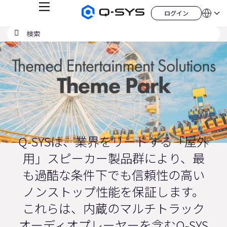
メ
ログイン
Q-
言
ロ
ニ
語
SYS
グ
ュ
検
検
オ
イ
QSYS.com (English)
索
ン
ー
索
ー
India (English)
現
デ
の
ィ
Deutsch
在
送
オ
Español
製
信
の
Français
品
ホ
日本語
ス
ー
한국어
ム
ラ
China (中文)
ペ
ー
イ
ジ
ド：
Q-SYSは、業界をリードする「屋外
1
用」スピーカー製品群により、最
／
も過酷な条件下でも信頼性の高い
1
ノンストップ性能を保証します。
これらは、内蔵のマルチトラック
オーディオプレーヤーを含むQ-SYS