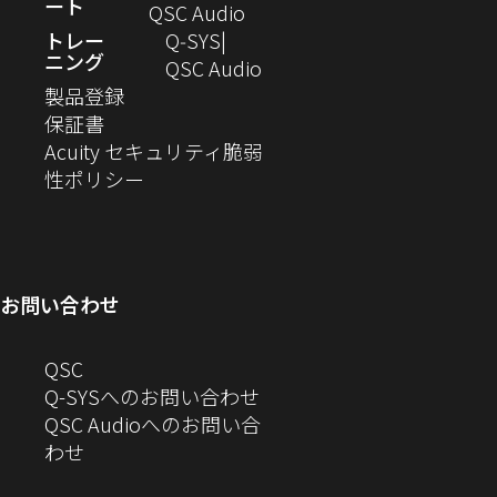
ート
し
（新
QSC Audio
開
で
ま
い
し
トレー
Q‑SYS
き
開
す）
ニング
ウ
い
（新
QSC Audio
ま
き
（新
ィ
ウ
し
製品登録
す）
ま
（新
し
ン
ィ
い
保証書
す）
し
い
ド
ン
ウ
Acuity セキュリティ脆弱
い
ウ
（新
ウ
ド
ィ
性ポリシー
ウ
ィ
し
で
ウ
ン
ィ
ン
い
開
で
ド
ン
ド
ウ
き
開
ウ
ド
ウ
ィ
ま
き
で
お問い合わせ
ウ
で
ン
す）
ま
開
で
開
ド
す）
き
へ
QSC
開
き
ウ
ま
の
Q-SYSへのお問い合わせ
き
ま
で
す）
お
QSC Audioへのお問い合
ま
す）
開
問
（新
わせ
す）
き
い
し
ま