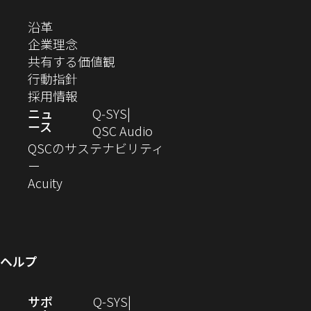
ド
ド
ド
ド
ド
ド
し
ン
ま
ま
ま
ま
テ
ま
ウ
ウ
ウ
ウ
ウ
ウ
い
（新
沿革
す）
す）
す）
す）
ド
で
で
で
で
で
で
ィ
す）
ウ
し
（新
企業理念
開
開
開
開
開
開
ィ
ー
ウ
い
し
（新
共有する価値観
き
き
き
き
き
き
ン
ウ
い
（新
し
行動指針
ま
ま
ま
ま
ま
ま
で
ド
ィ
ウ
し
（新
い
採用情報
す）
す）
す）
す）
す）
す）
ウ
開
ン
ィ
い
し
ウ
ニュ
Q‑SYS
で
ース
ド
ン
ウ
い
ィ
（新
QSC Audio
開
き
ウ
ド
ィ
ウ
ン
し
QSCのサステナビリティ
き
ま
（新
で
ウ
ン
ィ
ド
い
ー
ま
し
開
（新
で
ド
ン
ウ
ウ
Acuity
す）
す）
い
き
し
開
ウ
ド
で
ィ
ウ
ま
い
き
で
ウ
開
ン
ィ
す）
ウ
ま
開
で
き
ド
ン
ィ
す）
き
開
ま
ウ
ヘルプ
ド
ン
ま
き
す）
で
ウ
ド
す）
ま
開
（新
サポ
Q-SYS
で
ウ
す）
き