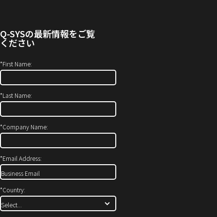
合
い
す）
わ
ウ
せ
ィ
Q-SYS
の最新情報をご覧
(新
ン
ください
し
ド
い
ウ
*
First Name:
ウ
で
ィ
開
*
Last Name:
ン
き
ド
ま
ウ
す）
*
Company Name:
で
開
*
Email Address:
き
ま
す)
*
Country: