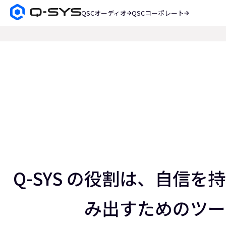
QSCオーディオ
QSCコーポレート
Q-
SYS
検
オ
索
ー
現
デ
在
ィ
オ
の
製
ス
品
ホ
ラ
ー
イ
ム
ペ
ド：
ー
ス
3
ジ
／
Q-SYS の役割は、自信
5
み出すためのツー