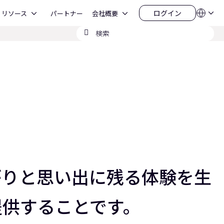
Open リソース
Open 会社概要
ログイン
リソース
パートナー
会社概要
言
ロ
語
グ
検
QSYS.com (English)
イ
India (English)
索
ン
Deutsch
の
Español
送
Français
信
日本語
한국어
China (中文)
ながりと思い出に残る体験を生
提供することです。