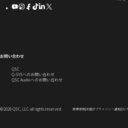
Q-
ン
ィ
ィ
ィ
ィ
し
開
開
Youtube
（新
Instagram
（新
Facebook
（新
TikTok
（新
LinkedIn
（新
X
（新
SYS
ド
き
ン
ン
ン
ン
き
し
し
し
し
し
し
い
ま
コ
ウ
ド
ド
ド
ド
ま
い
い
い
い
い
い
す
ウ
ウ
ウ
ウ
す）
ミ
で
ウ
ウ
ウ
ウ
ウ
ウ
ウ
で
で
で
で
ィ
ィ
ィ
ィ
ィ
ィ
ュ
開
ィ
開
開
開
開
ン
ン
ン
ン
ン
ン
ニ
き
き
き
き
き
ド
ド
ド
ド
ド
ド
ン
ま
ま
ま
ま
テ
ま
ウ
ウ
ウ
ウ
ウ
ウ
す）
す）
す）
す）
お問い合わせ
ド
で
で
で
で
で
で
ィ
す）
開
開
開
開
開
開
ー
ウ
へ
QSC
き
き
き
き
き
き
の
Q-SYSへのお問い合わせ
ま
ま
ま
ま
ま
ま
で
お
（新
QSC Audioへのお問い合わせ
す）
す）
す）
す）
す）
す）
問
し
開
い
い
合
ウ
き
わ
ィ
せ
ン
©2026 QSC, LLC all rights reserved
（新
（新
商標使用
米国のプライバシー通知
EU
ま
(新
ド
し
し
い
い
し
ウ
ウ
ウ
す）
い
で
ィ
ィ