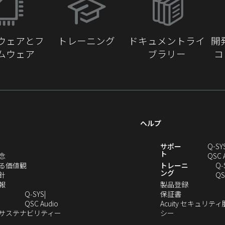
し
い
ウ
ウェアとフ
トレーニング
ドキュメントライ
開
ィ
ムウェア
ブラリー
コ
ン
ド
ウ
で
開
き
ヘルプ
ま
す）
新
サポー
Q-SY
ト
（新
念
QSC 
し
（新
る価値観
トレーニ
Q‑
ング
い
（新
し
針
QS
ウ
し
（新
い
（新
報
製品登録
ィ
い
し
ウ
（新
し
Q‑SYS
保証書
ン
ウ
い
ィ
（新
し
い
QSC Audio
Acuity セキュリテ
ド
ィ
ウ
ン
し
（新
（新
い
ウ
のサステナビリティー
シー
（新
ウ
ン
ィ
ド
い
し
し
ウ
ィ