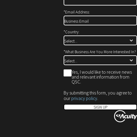
開
で
ド
き
開
ウ
*
Email Address:
ま
き
で
す）
ま
開
す）
き
*
Country:
ま
す）
*
What Business Are You More Interested In?
*
Yes, I would like to receive news
and relevant information from
QSC.
By submitting this form, you agree to
our
privacy policy
.
SIGN UP