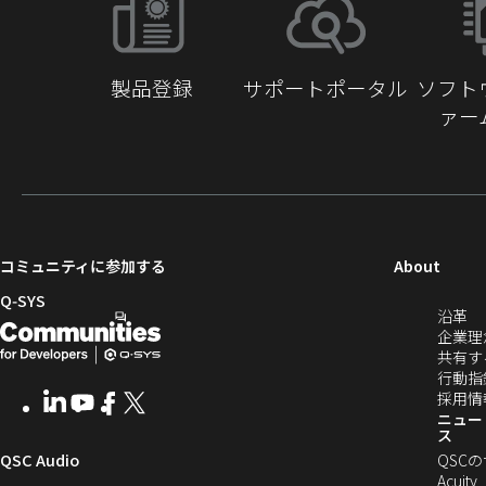
動
製品登録
サポートポータル
ソフト
ァー
（新
コミュニティに参加する
About
し
Q‑SYS
（
沿革
い
開
（新
し
企業理
ウ
発
し
い
共有す
ィ
ウ
行動指
者
い
ン
ィ
採用情
LinkedIn
（新
Youtube
（新
Facebook
（新
X
（新
向
ウ
ン
ニュー
ド
し
し
し
し
ス
ド
ウ
い
い
い
い
け
ィ
（新
QSC Audio
ウ
QSC
で
ウ
ウ
ウ
ウ
で
Acuity