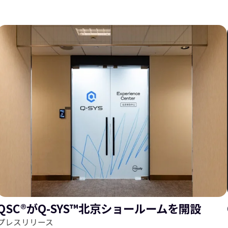
ス
ラ
ラ
イ
QSC®がQ-SYS™北京ショールームを開設
プレスリリース