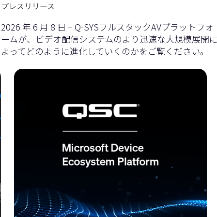
プレスリリース
2026 年 6 月 8 日 – Q-SYSフルスタックAVプラットフォ
ームが、ビデオ配信システムのより迅速な大規模展開
よってどのように進化していくのかをご覧ください。