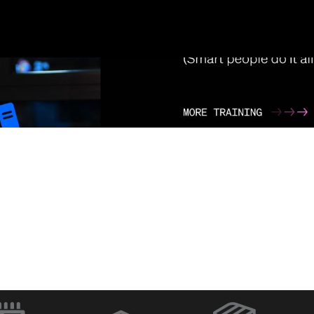
ラ
Q-SYS Designer
ネットワー
Software
イッチ
（新