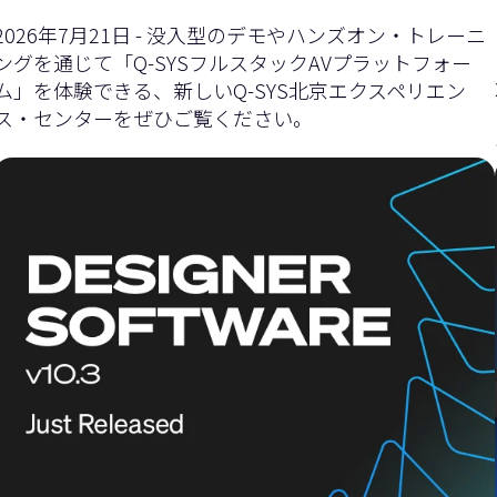
イ
ダ
2026年7月21日 - 没入型のデモやハンズオン・トレーニ
ングを通じて「Q-SYSフルスタックAVプラットフォー
ム」を体験できる、新しいQ-SYS北京エクスペリエン
ス・センターをぜひご覧ください。
ダ
ー
ー
を