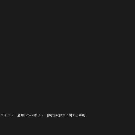
し
で
ド
ン
ウ
ウ
い
い
ィ
ン
い
開
ウ
ド
で
ィ
ウ
ウ
ン
ド
ウ
き
で
ウ
開
ン
ィ
ィ
ド
ウ
）
ィ
ま
開
で
き
ド
ン
ン
ウ
で
ン
す）
き
開
ま
ウ
ド
ド
で
開
ド
ま
き
す）
で
ウ
ウ
開
き
ウ
す）
ま
開
で
で
き
ま
で
す）
き
開
開
ま
す）
開
ま
き
き
す）
き
す）
ま
ま
ま
す）
す）
す）
（新
（新
（新
プライバシー通知
Cookieポリシー
現代奴隷法に関する声明
し
し
し
い
い
い
ウ
ウ
ウ
ィ
ィ
ィ