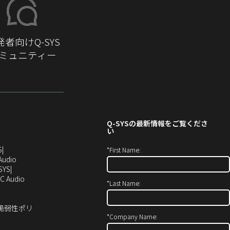
発者向けQ-SYS
ミュニティー
Q-SYS
の最新情報をご覧くださ
い
（新
S
*
First Name:
し
（新
Audio
い
し
SYS
ウ
い
（新
C Audio
*
Last Name:
ィ
ウ
し
ン
ィ
い
ド
ン
ウ
ィ脆弱性ポリ
ウ
ド
ィ
*
Company Name:
で
ウ
ン