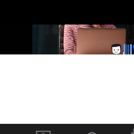
に
移
在
の
ス
ラ
イ
ド：
移
動
1
／
1
ソフトウェアと
ドキュメント
ファームウェア
イブラリー