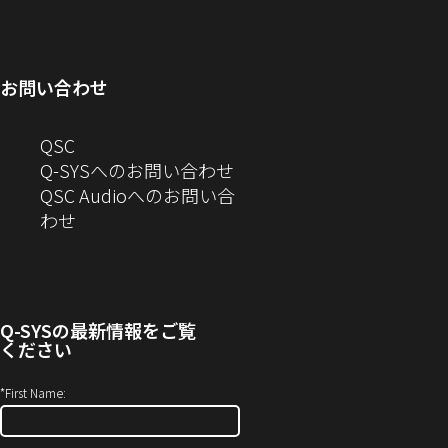
ィ
ン
い
開
で
ド
ン
ド
ウ
き
開
ウ
ド
ウ
ィ
ま
き
で
お問い合わせ
ウ
で
ン
す）
ま
開
で
開
ド
す）
き
へ
QSC
開
き
ウ
ま
の
Q-SYSへのお問い合わせ
き
ま
で
す）
お
QSC Audioへのお問い合
ま
す）
開
問
（新
わせ
す）
き
い
し
ま
合
い
す）
わ
ウ
せ
ィ
Q-SYS
の最新情報をご覧
(新
ン
ください
し
ド
い
ウ
*
First Name:
ウ
で
ィ
開