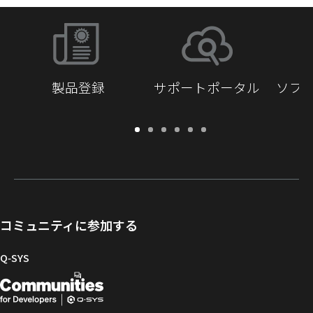
製品登録
サポートポータル
ソフ
保
サ
ソ
ト
ド
開
証・
ポ
フ
レ
キ
発
登
ー
ト
ー
ュ
者
録
ト
ウ
ニ
メ
向
ポ
ェ
ン
ン
け
ー
ア
グ
ト
Q-
コミュニティに参加する
タ
と
ラ
SYS
ル
フ
イ
コ
Q‑SYS
ァ
ブ
ミ
開
（新
ー
ラ
ュ
ム
リ
ニ
発
し
ウ
ー
テ