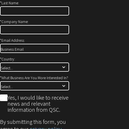
*
Last Name:
ン
き
ド
ま
ウ
す）
*
Company Name:
で
開
*
Email Address:
き
ま
す)
*
Country:
*
What Business Are You More Interested In?
*
Yes, I would like to receive
news and relevant
information from QSC.
By submitting this form, you
agree to our
privacy policy
.