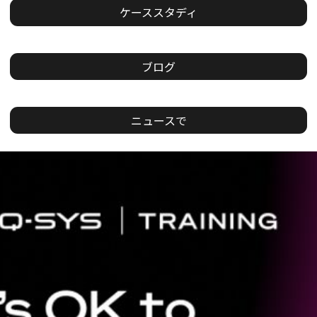
ケーススタディ
ブログ
ニュースで
現
在
の
ス
ラ
イ
ド：
1