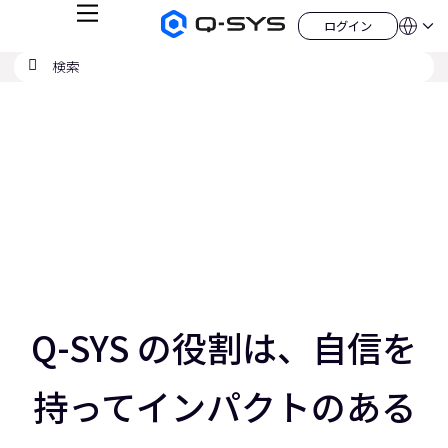
メ
ログイン
Q-
言
ロ
ニ
語
SYS
グ
ュ
検
検
オ
イ
QSYS.com (English)
索
ン
ー
索
ー
India (English)
現
デ
の
ィ
Deutsch
在
送
オ
Español
製
信
の
Français
品
ホ
日本語
ス
ー
한국어
ム
ラ
China (中文)
ペ
ー
イ
ジ
ド：
ス
3
／
Q-SYS の役割は、自信を
5
ス
ラ
持ってインパクトのある