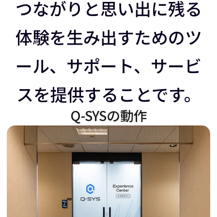
ラ
イ
つながりと思い出に残る
体験を生み出すためのツ
イ
ダ
ール、サポート、サービ
ダ
ー
スを提供することです。
ー
を
Q-SYSの動作
を
右
左
に