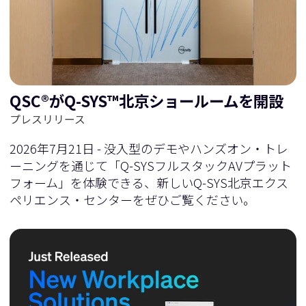
に
移
移
動
QSC®がQ-SYS™北京ショールームを開設
動
プレスリリース
2026年7月21日 - 没入型のデモやハンズオン・トレ
ーニングを通じて「Q-SYSフルスタックAVプラット
フォーム」を体験できる、新しいQ-SYS北京エクス
ペリエンス・センターをぜひご覧ください。