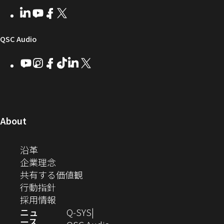
者
い
ェ
ィ
LinkedIn
（新
Youtube
（新
Facebook
（新
X
（新
向
ウ
ア
ー
し
し
し
し
い
い
い
い
け
ィ
（新
QSC Audio
ウ
ウ
ウ
ウ
Q-
ン
ィ
ィ
ィ
ィ
し
Youtube
（新
Instagram
（新
Facebook
（新
TikTok
（新
LinkedIn
（新
X
（新
SYS
ド
ン
ン
ン
ン
し
し
し
し
し
し
い
コ
ウ
ド
ド
ド
ド
い
い
い
い
い
い
ウ
ウ
ウ
ウ
ミ
で
ウ
ウ
ウ
ウ
ウ
ウ
ウ
で
で
で
で
ィ
ィ
ィ
ィ
ィ
ィ
ュ
開
ィ
開
開
開
開
ン
ン
ン
ン
ン
ン
（新
About
ニ
き
き
き
き
き
ド
ド
ド
ド
ド
ド
し
ン
ま
ま
ま
ま
テ
ま
ウ
ウ
ウ
ウ
ウ
ウ
い
（新
沿革
す）
す）
す）
す）
ド
で
で
で
で
で
で
ィ
す）
ウ
し
（新
企業理念
開
開
開
開
開
開
ィ
ー
ウ
い
し
（新
共有する価値観
き
き
き
き
き
き
ン
ウ
い
（新
し
行動指針
ま
ま
ま
ま
ま
ま
で
ド
ィ
ウ
し
（新
い
採用情報
す）
す）
す）
す）
す）
す）
ウ
開
ン
ィ
い
し
ウ
ニュ
Q‑SYS
で
ース