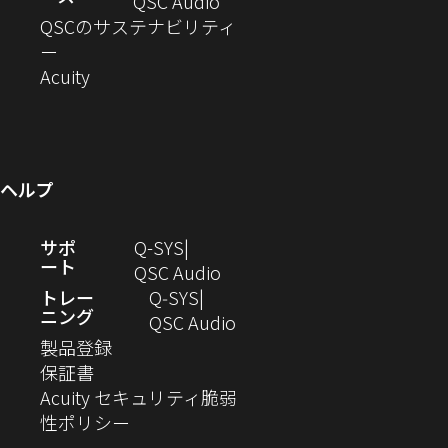
ド
ン
ウ
い
ィ
（新
QSC Audio
開
き
ウ
ド
ィ
ウ
ン
し
QSCのサステナビリティ
き
ま
（新
で
ウ
ン
ィ
ド
い
ー
ま
し
開
（新
で
ド
ン
ウ
ウ
Acuity
す）
す）
い
き
し
開
ウ
ド
で
ィ
ウ
ま
い
き
で
ウ
開
ン
ィ
す）
ウ
ま
開
で
き
ド
ン
ィ
す）
き
開
ま
ウ
ヘルプ
ド
ン
ま
き
す）
で
ウ
ド
す）
ま
開
（新
サポ
Q-SYS
で
ウ
す）
き
ート
し
（新
QSC Audio
開
で
ま
い
し
トレー
Q‑SYS
き
開
す）
ニング
ウ
い
（新
QSC Audio
ま
き
（新
ィ
ウ
し
製品登録
す）
ま
（新
し
ン
ィ
い
保証書
す）
し
い
ド
ン
ウ
Acuity セキュリティ脆弱
い
ウ
（新
ウ
ド
ィ
性ポリシー
ウ
ィ
し
で
ウ
ン