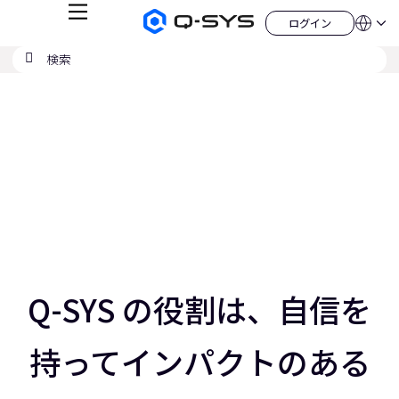
メ
ログイン
Q-
言
ロ
ニ
語
SYS
グ
ュ
検
検
オ
イ
QSYS.com (English)
索
ン
ー
索
ー
India (English)
現
デ
の
ィ
Deutsch
在
送
オ
Español
製
信
の
Français
品
ホ
日本語
ス
ー
한국어
ム
ラ
China (中文)
ペ
ー
イ
ジ
ド：
ス
3
／
Q-SYS の役割は、自信を
5
ス
ラ
持ってインパクトのある