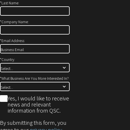
*
Last Name:
ン
き
ド
ま
ウ
す）
*
Company Name:
で
開
*
Email Address:
き
ま
す)
*
Country:
*
What Business Are You More Interested In?
*
Yes, I would like to receive
news and relevant
information from QSC.
By submitting this form, you
agree to our
privacy policy
.