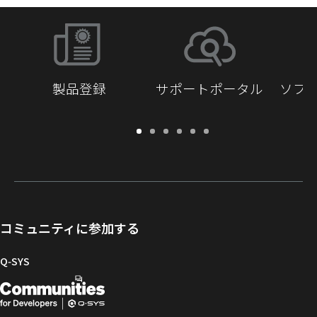
製品登録
サポートポータル
ソフ
保
サ
ソ
ト
ド
開
証・
ポ
フ
レ
キ
発
登
ー
ト
ー
ュ
者
録
ト
ウ
ニ
メ
向
ポ
ェ
ン
ン
け
ー
ア
グ
ト
Q-
コミュニティに参加する
タ
と
ラ
SYS
ル
フ
イ
コ
Q‑SYS
ァ
ブ
ミ
開
（新
ー
ラ
ュ
ム
リ
ニ
発
し
ウ
ー
テ