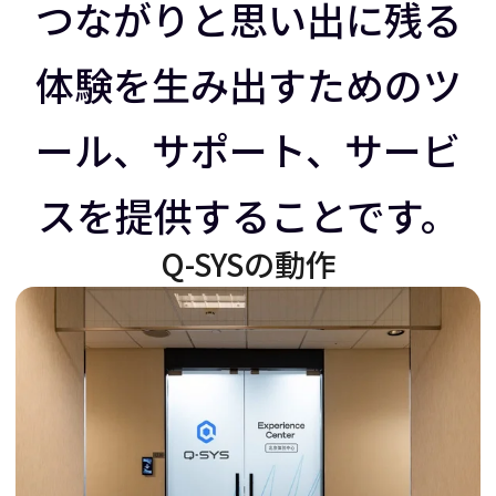
ラ
イ
つながりと思い出に残る
体験を生み出すためのツ
イ
ダ
ール、サポート、サービ
ダ
ー
スを提供することです。
ー
を
Q-SYSの動作
を
右
左
に