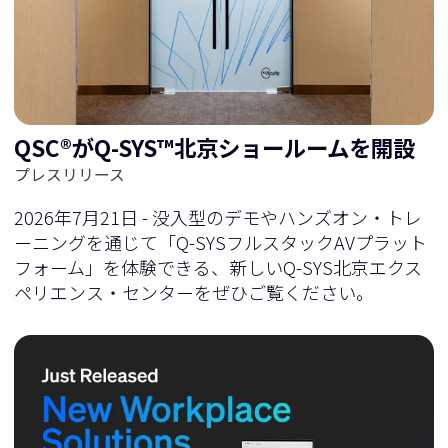
に
移
移
動
QSC®がQ-SYS™北京ショールームを開設
動
プレスリリース
2026年7月21日 - 没入型のデモやハンズオン・トレ
ーニングを通じて「Q-SYSフルスタックAVプラット
フォーム」を体験できる、新しいQ-SYS北京エクス
ペリエンス・センターをぜひご覧ください。