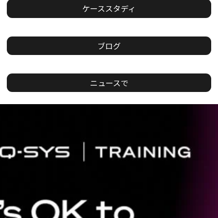
ケーススタディ
ブログ
ニュースで
現
在
の
ス
ラ
イ
ド：
1