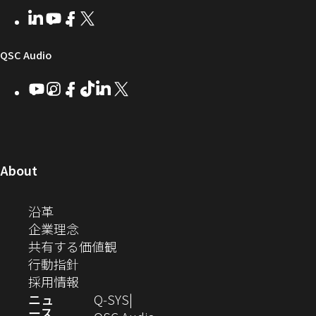
者
い
ェ
ィ
LinkedIn
（新
Youtube
（新
Facebook
（新
X
（新
向
ウ
ア
ー
し
し
し
し
い
い
い
い
け
ィ
（新
QSC Audio
ウ
ウ
ウ
ウ
Q-
ン
ィ
ィ
ィ
ィ
し
Youtube
（新
Instagram
（新
Facebook
（新
TikTok
（新
LinkedIn
（新
X
（新
SYS
ド
ン
ン
ン
ン
し
し
し
し
し
し
い
コ
ウ
ド
ド
ド
ド
い
い
い
い
い
い
ウ
ウ
ウ
ウ
ミ
で
ウ
ウ
ウ
ウ
ウ
ウ
ウ
で
で
で
で
ィ
ィ
ィ
ィ
ィ
ィ
ュ
開
ィ
開
開
開
開
ン
ン
ン
ン
ン
ン
（新
About
ニ
き
き
き
き
き
ド
ド
ド
ド
ド
ド
し
ン
ま
ま
ま
ま
テ
ま
ウ
ウ
ウ
ウ
ウ
ウ
い
（新
沿革
す）
す）
す）
す）
ド
で
で
で
で
で
で
ィ
す）
ウ
し
（新
企業理念
開
開
開
開
開
開
ィ
ー
ウ
い
し
（新
共有する価値観
き
き
き
き
き
き
ン
ウ
い
（新
し
行動指針
ま
ま
ま
ま
ま
ま
で
ド
ィ
ウ
し
（新
い
採用情報
す）
す）
す）
す）
す）
す）
ウ
開
ン
ィ
い
し
ウ
ニュ
Q‑SYS
で
ース