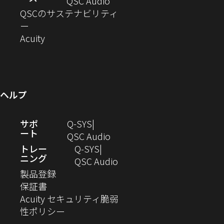
ド
ン
ウ
い
ィ
（新
QSC Audio
開
き
ウ
ド
ィ
ウ
ン
し
QSCのサステナビリティ
き
ま
（新
で
ウ
ン
ィ
ド
い
ー
ま
し
開
（新
で
ド
ン
ウ
ウ
Acuity
す）
す）
い
き
し
開
ウ
ド
で
ィ
ウ
ま
い
き
で
ウ
開
ン
ィ
す）
ウ
ま
開
で
き
ド
ン
ィ
す）
き
開
ま
ウ
ヘルプ
ド
ン
ま
き
す）
で
ウ
ド
す）
ま
開
（新
サポ
Q-SYS
で
ウ
す）
き
ート
し
（新
QSC Audio
開
で
ま
い
し
トレー
Q‑SYS
き
開
す）
ニング
ウ
い
（新
QSC Audio
ま
き
（新
ィ
ウ
し
製品登録
す）
ま
（新
し
ン
ィ
い
保証書
す）
し
い
ド
ン
ウ
Acuity セキュリティ脆弱
い
ウ
（新
ウ
ド
ィ
性ポリシー
ウ
ィ
し
で
ウ
ン