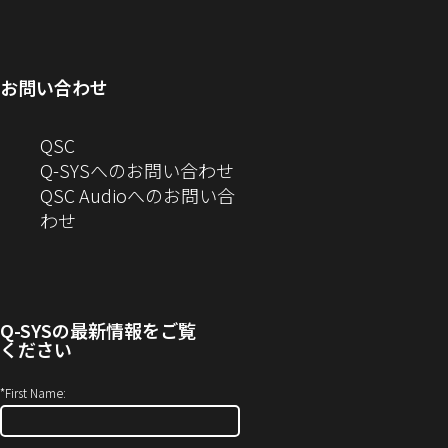
ィ
ン
い
開
で
ド
ン
ド
ウ
き
開
ウ
ド
ウ
ィ
ま
き
で
お問い合わせ
ウ
で
ン
す）
ま
開
で
開
ド
す）
き
へ
QSC
開
き
ウ
ま
の
Q-SYSへのお問い合わせ
き
ま
で
す）
お
QSC Audioへのお問い合
ま
す）
開
問
（新
わせ
す）
き
い
し
ま
合
い
す）
わ
ウ
せ
ィ
Q-SYS
の最新情報をご覧
(新
ン
ください
し
ド
い
ウ
*
First Name:
ウ
で
ィ
開