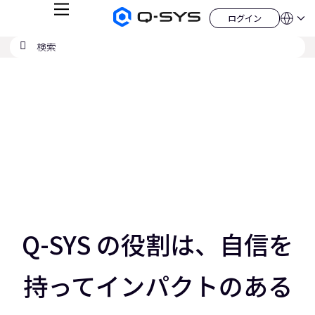
メ
ログイン
Q-
言
ロ
ニ
語
SYS
グ
ュ
検
検
オ
イ
QSYS.com (English)
索
ン
ー
索
ー
India (English)
現
デ
の
ィ
Deutsch
在
送
オ
Español
製
信
の
Français
品
ホ
日本語
ス
ー
한국어
ム
ラ
China (中文)
ペ
ー
イ
ジ
ド：
ス
3
／
Q-SYS の役割は、自信を
5
ス
ラ
持ってインパクトのある