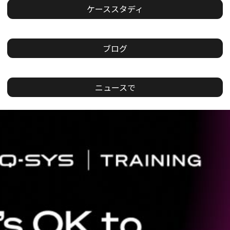
ケーススタディ
ブログ
ニュースで
現
在
の
ス
ラ
イ
ド：
1