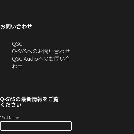
ィ
ン
い
開
で
ド
ン
ド
ウ
き
開
ウ
ド
ウ
ィ
ま
き
で
お問い合わせ
ウ
で
ン
す）
ま
開
で
開
ド
す）
き
へ
QSC
開
き
ウ
ま
の
Q-SYSへのお問い合わせ
き
ま
で
す）
お
QSC Audioへのお問い合
ま
す）
開
問
（新
わせ
す）
き
い
し
ま
合
い
す）
わ
ウ
せ
ィ
Q-SYS
の最新情報をご覧
(新
ン
ください
し
ド
い
ウ
*
First Name:
ウ
で
ィ
開