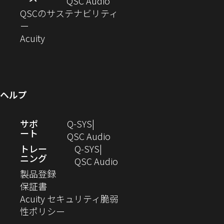
ド
ン
ウ
い
ィ
（新
QSC Audio
開
き
ウ
ド
ィ
ウ
ン
し
QSCのサステナビリティ
き
ま
（新
で
ウ
ン
ィ
ド
い
ー
ま
し
開
（新
で
ド
ン
ウ
ウ
Acuity
す）
す）
い
き
し
開
ウ
ド
で
ィ
ウ
ま
い
き
で
ウ
開
ン
ィ
す）
ウ
ま
開
で
き
ド
ン
ィ
す）
き
開
ま
ウ
ヘルプ
ド
ン
ま
き
す）
で
ウ
ド
す）
ま
開
（新
サポ
Q-SYS
で
ウ
す）
き
ート
し
（新
QSC Audio
開
で
ま
い
し
トレー
Q‑SYS
き
開
す）
ニング
ウ
い
（新
QSC Audio
ま
き
（新
ィ
ウ
し
製品登録
す）
ま
（新
し
ン
ィ
い
保証書
す）
し
い
ド
ン
ウ
Acuity セキュリティ脆弱
い
ウ
（新
ウ
ド
ィ
性ポリシー
ウ
ィ
し
で
ウ
ン