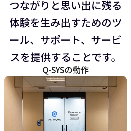
ラ
イ
つながりと思い出に残る
体験を生み出すためのツ
イ
ダ
ール、サポート、サービ
ダ
ー
スを提供することです。
ー
を
Q-SYSの動作
を
右
左
に