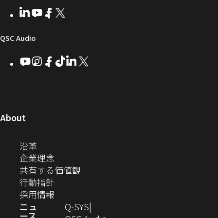
者
い
ェ
ィ
LinkedIn
（新
Youtube
（新
Facebook
（新
X
（新
向
ウ
ア
ー
し
し
し
し
い
い
い
い
け
ィ
（新
QSC Audio
ウ
ウ
ウ
ウ
Q-
ン
ィ
ィ
ィ
ィ
し
Youtube
（新
Instagram
（新
Facebook
（新
TikTok
（新
LinkedIn
（新
X
（新
SYS
ド
ン
ン
ン
ン
し
し
し
し
し
し
い
コ
ウ
ド
ド
ド
ド
い
い
い
い
い
い
ウ
ウ
ウ
ウ
ミ
で
ウ
ウ
ウ
ウ
ウ
ウ
ウ
で
で
で
で
ィ
ィ
ィ
ィ
ィ
ィ
ュ
開
ィ
開
開
開
開
ン
ン
ン
ン
ン
ン
（新
About
ニ
き
き
き
き
き
ド
ド
ド
ド
ド
ド
し
ン
ま
ま
ま
ま
テ
ま
ウ
ウ
ウ
ウ
ウ
ウ
い
（新
沿革
す）
す）
す）
す）
ド
で
で
で
で
で
で
ィ
す）
ウ
し
（新
企業理念
開
開
開
開
開
開
ィ
ー
ウ
い
し
（新
共有する価値観
き
き
き
き
き
き
ン
ウ
い
（新
し
行動指針
ま
ま
ま
ま
ま
ま
で
ド
ィ
ウ
し
（新
い
採用情報
す）
す）
す）
す）
す）
す）
ウ
開
ン
ィ
い
し
ウ
ニュ
Q‑SYS
で
ース