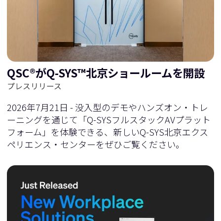
に
移
移
動
QSC®がQ-SYS™北京ショールームを開設
動
プレスリリース
2026年7月21日 - 没入型のデモやハンズオン・トレ
ーニングを通じて「Q-SYSフルスタックAVプラット
フォーム」を体験できる、新しいQ-SYS北京エクス
ペリエンス・センターをぜひご覧ください。