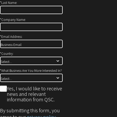
*
Last Name:
ン
き
ド
ま
ウ
す）
*
Company Name:
で
開
*
Email Address:
き
ま
す)
*
Country:
*
What Business Are You More Interested In?
*
Yes, I would like to receive
news and relevant
information from QSC.
By submitting this form, you
agree to our
privacy policy
.