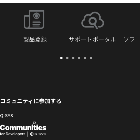
製品登録
サポートポータル
ソフ
保
サ
ソ
ト
ド
開
証・
ポ
フ
レ
キ
発
登
ー
ト
ー
ュ
者
録
ト
ウ
ニ
メ
向
ポ
ェ
ン
ン
け
ー
ア
グ
ト
Q-
コミュニティに参加する
タ
と
ラ
SYS
ル
フ
イ
コ
Q‑SYS
ァ
ブ
ミ
開
（新
ー
ラ
ュ
ム
リ
ニ
発
し
ウ
ー
テ