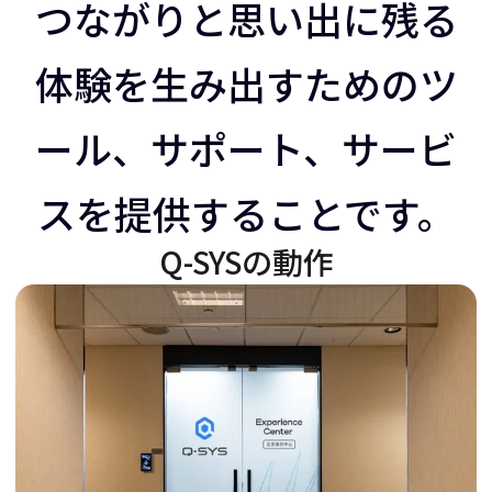
ラ
イ
つながりと思い出に残る
体験を生み出すためのツ
イ
ダ
ール、サポート、サービ
ダ
ー
スを提供することです。
ー
を
Q-SYSの動作
を
右
左
に