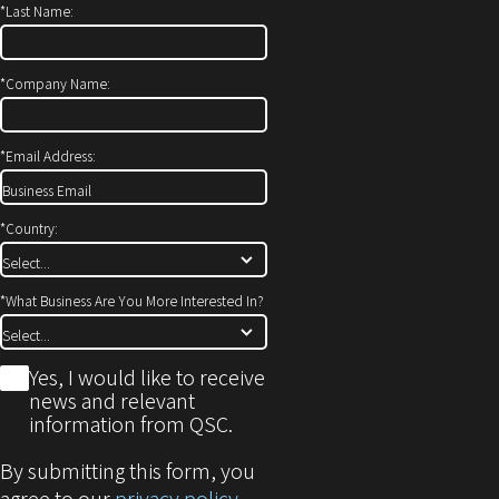
*
Last Name:
ン
き
ド
ま
ウ
す）
*
Company Name:
で
開
*
Email Address:
き
ま
す)
*
Country:
*
What Business Are You More Interested In?
*
Yes, I would like to receive
news and relevant
information from QSC.
By submitting this form, you
agree to our
privacy policy
.