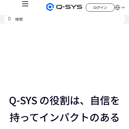
メ
ログイン
Q-
言
ロ
ニ
語
SYS
グ
ュ
検
検
オ
イ
QSYS.com (English)
索
ン
ー
索
ー
India (English)
現
デ
の
ィ
Deutsch
在
送
オ
Español
製
信
の
Français
品
ホ
日本語
ス
ー
한국어
ム
ラ
China (中文)
ペ
ー
イ
ジ
ド：
ス
4
／
Q-SYS の役割は、自信を
5
ス
ラ
持ってインパクトのある