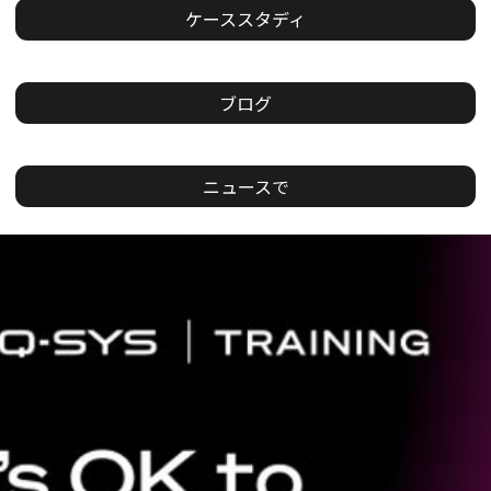
ケーススタディ
ブログ
ニュースで
現
在
の
ス
ラ
イ
ド：
1