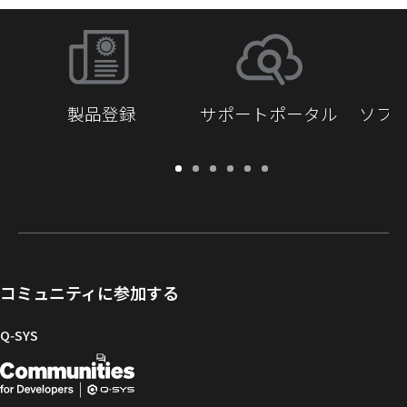
製品登録
サポートポータル
ソフ
保
サ
ソ
ト
ド
開
証・
ポ
フ
レ
キ
発
登
ー
ト
ー
ュ
者
録
ト
ウ
ニ
メ
向
ポ
ェ
ン
ン
け
ー
ア
グ
ト
Q-
コミュニティに参加する
タ
と
ラ
SYS
ル
フ
イ
コ
Q‑SYS
ァ
ブ
ミ
開
（新
ー
ラ
ュ
ム
リ
ニ
発
し
ウ
ー
テ