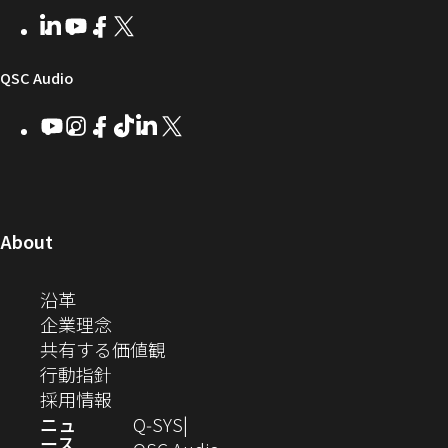
者
い
ェ
ィ
LinkedIn
（新
Youtube
（新
Facebook
（新
X
（新
向
ウ
ア
ー
し
し
し
し
い
い
い
い
け
ィ
（新
QSC Audio
ウ
ウ
ウ
ウ
Q-
ン
ィ
ィ
ィ
ィ
し
Youtube
（新
Instagram
（新
Facebook
（新
TikTok
（新
LinkedIn
（新
X
（新
SYS
ド
ン
ン
ン
ン
し
し
し
し
し
し
い
コ
ウ
ド
ド
ド
ド
い
い
い
い
い
い
ウ
ウ
ウ
ウ
ミ
で
ウ
ウ
ウ
ウ
ウ
ウ
ウ
で
で
で
で
ィ
ィ
ィ
ィ
ィ
ィ
ュ
開
ィ
開
開
開
開
ン
ン
ン
ン
ン
ン
（新
About
ニ
き
き
き
き
き
ド
ド
ド
ド
ド
ド
し
ン
ま
ま
ま
ま
テ
ま
ウ
ウ
ウ
ウ
ウ
ウ
い
（新
沿革
す）
す）
す）
す）
ド
で
で
で
で
で
で
ィ
す）
ウ
し
（新
企業理念
開
開
開
開
開
開
ィ
ー
ウ
い
し
（新
共有する価値観
き
き
き
き
き
き
ン
ウ
い
（新
し
行動指針
ま
ま
ま
ま
ま
ま
で
ド
ィ
ウ
し
（新
い
採用情報
す）
す）
す）
す）
す）
す）
ウ
開
ン
ィ
い
し
ウ
ニュ
Q‑SYS
で
ース