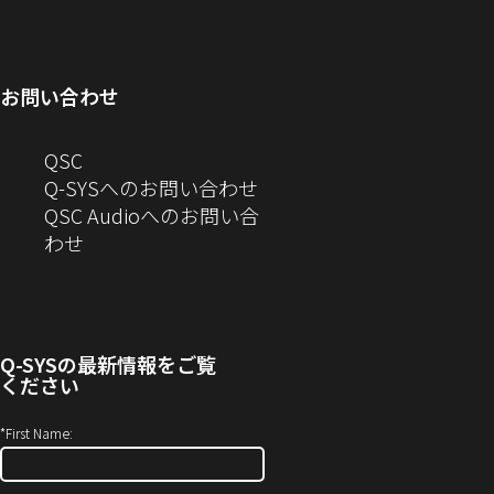
ィ
ン
い
開
で
ド
ン
ド
ウ
き
開
ウ
ド
ウ
ィ
ま
き
で
お問い合わせ
ウ
で
ン
す）
ま
開
で
開
ド
す）
き
へ
QSC
開
き
ウ
ま
の
Q-SYSへのお問い合わせ
き
ま
で
す）
お
QSC Audioへのお問い合
ま
す）
開
問
（新
わせ
す）
き
い
し
ま
合
い
す）
わ
ウ
せ
ィ
Q-SYS
の最新情報をご覧
(新
ン
ください
し
ド
い
ウ
*
First Name:
ウ
で
ィ
開