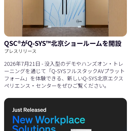
に
移
移
動
QSC®がQ-SYS™北京ショールームを開設
動
プレスリリース
2026年7月21日 - 没入型のデモやハンズオン・トレ
ーニングを通じて「Q-SYSフルスタックAVプラット
フォーム」を体験できる、新しいQ-SYS北京エクス
ペリエンス・センターをぜひご覧ください。