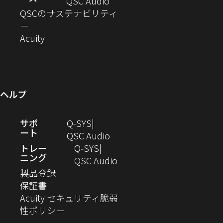
ド
ン
ウ
い
ィ
（新
QSC Audio
開
き
ウ
ド
ィ
ウ
ン
し
QSCのサステナビリティ
き
ま
（新
で
ウ
ン
ィ
ド
い
ー
ま
し
開
（新
で
ド
ン
ウ
ウ
Acuity
す）
す）
い
き
し
開
ウ
ド
で
ィ
ウ
ま
い
き
で
ウ
開
ン
ィ
す）
ウ
ま
開
で
き
ド
ン
ィ
す）
き
開
ま
ウ
ヘルプ
ド
ン
ま
き
す）
で
ウ
ド
す）
ま
開
（新
サポ
Q-SYS
で
ウ
す）
き
ート
し
（新
QSC Audio
開
で
ま
い
し
トレー
Q‑SYS
き
開
す）
ニング
ウ
い
（新
QSC Audio
ま
き
（新
ィ
ウ
し
製品登録
す）
ま
（新
し
ン
ィ
い
保証書
す）
し
い
ド
ン
ウ
Acuity セキュリティ脆弱
い
ウ
（新
ウ
ド
ィ
性ポリシー
ウ
ィ
し
で
ウ
ン